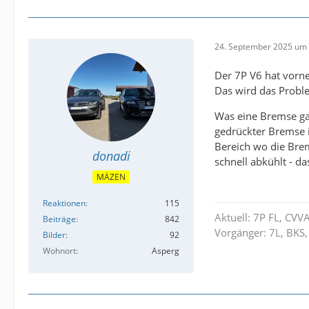
24. September 2025 um 
Der 7P V6 hat vorn
Das wird das Proble
Was eine Bremse gar
gedrückter Bremse i
Bereich wo die Brem
donadi
schnell abkühlt - da
MÄZEN
Reaktionen
115
Aktuell: 7P FL, CVV
Beiträge
842
Vorgänger: 7L, BKS,
Bilder
92
Wohnort
Asperg