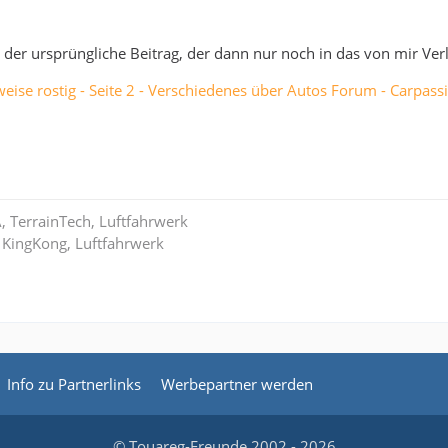
st der ursprüngliche Beitrag, der dann nur noch in das von mir Ve
eise rostig - Seite 2 - Verschiedenes über Autos Forum - Carpas
A, TerrainTech, Luftfahrwerk
 KingKong, Luftfahrwerk
Info zu Partnerlinks
Werbepartner werden
© Touareg-Freunde 2002 - 2026