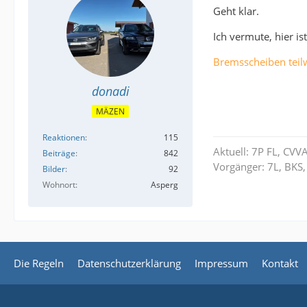
Geht klar.
Ich vermute, hier i
Bremsscheiben teilw
donadi
MÄZEN
Reaktionen
115
Aktuell: 7P FL, CVV
Beiträge
842
Vorgänger: 7L, BKS,
Bilder
92
Wohnort
Asperg
Die Regeln
Datenschutzerklärung
Impressum
Kontakt