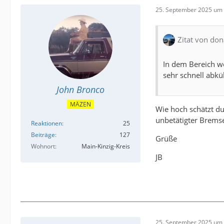
25. September 2025 um 
Zitat von don
In dem Bereich wo
sehr schnell abküh
John Bronco
MÄZEN
Wie hoch schätzt du
unbetätigter Bremse
Reaktionen
25
Beiträge
127
Grüße
Wohnort
Main-Kinzig-Kreis
JB
25. September 2025 um 