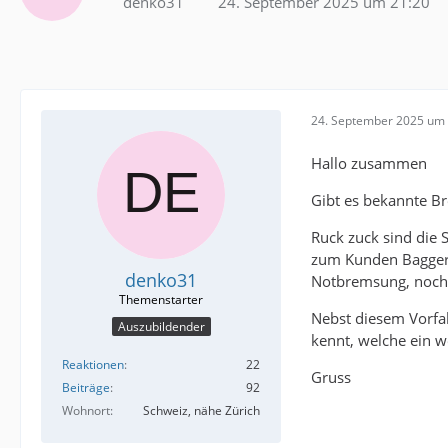
denko31
24. September 2025 um 21:20
24. September 2025 um 
Hallo zusammen
Gibt es bekannte B
Ruck zuck sind die
zum Kunden Bagger 
denko31
Notbremsung, noch m
Nebst diesem Vorfal
Auszubildender
kennt, welche ein w
Reaktionen
22
Gruss
Beiträge
92
Wohnort
Schweiz, nähe Zürich