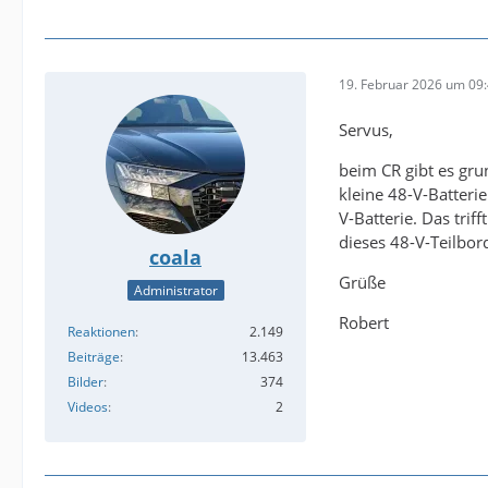
19. Februar 2026 um 09
Servus,
beim CR gibt es gru
kleine 48-V-Batteri
V-Batterie. Das trif
dieses 48-V-Teilbor
coala
Grüße
Administrator
Robert
Reaktionen
2.149
Beiträge
13.463
Bilder
374
Videos
2