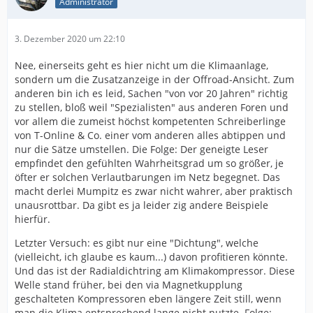
Administrator
3. Dezember 2020 um 22:10
Nee, einerseits geht es hier nicht um die Klimaanlage,
sondern um die Zusatzanzeige in der Offroad-Ansicht. Zum
anderen bin ich es leid, Sachen "von vor 20 Jahren" richtig
zu stellen, bloß weil "Spezialisten" aus anderen Foren und
vor allem die zumeist höchst kompetenten Schreiberlinge
von T-Online & Co. einer vom anderen alles abtippen und
nur die Sätze umstellen. Die Folge: Der geneigte Leser
empfindet den gefühlten Wahrheitsgrad um so größer, je
öfter er solchen Verlautbarungen im Netz begegnet. Das
macht derlei Mumpitz es zwar nicht wahrer, aber praktisch
unausrottbar. Da gibt es ja leider zig andere Beispiele
hierfür.
Letzter Versuch: es gibt nur eine "Dichtung", welche
(vielleicht, ich glaube es kaum...) davon profitieren könnte.
Und das ist der Radialdichtring am Klimakompressor. Diese
Welle stand früher, bei den via Magnetkupplung
geschalteten Kompressoren eben längere Zeit still, wenn
man die Klima entsprechend lange nicht nutzte. Folge: