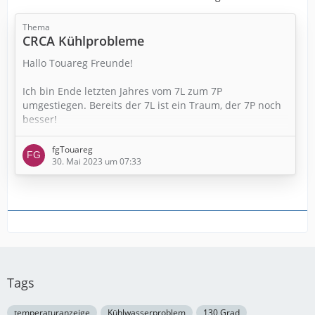
Thema
CRCA Kühlprobleme
Hallo Touareg Freunde!
Ich bin Ende letzten Jahres vom 7L zum 7P
umgestiegen. Bereits der 7L ist ein Traum, der 7P noch
besser!
Gleich am Anfang habe ich schleichenden
fgTouareg
Kühlmittelverlust bemerkt. Bis ich schlussendlich drauf
30. Mai 2023 um 07:33
gekommen bin, das ich extrem viel Druck im
Kühlsystem habe….
Los ging‘s —> Karosserie in die Höhe und raus mit
Motor und Getriebe. ZKD gewechselt und alles wieder
zusammengebaut.
Nun mein Problem: Der Kopf wird meines Erachtens zu
Tags
heiß. Trotz dessen zeigen Temperaturgeber G83,…
temperaturanzeige
Kühlwasserproblem
130 Grad