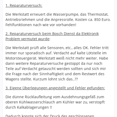
1. Reparaturversuch:
Die Werkstatt erneuert die Wasserpumpe, das Thermostat,
Antriebsriehmen und die Anpressrolle. Kosten ca. 850 Euro.
Fehlfunktionen nach wie vor vorhanden!
2. Reparaturversuch beim Bosch Dienst da Elektronik
Problem vermutet wurde
:
Die Werkstatt prüft alle Sensoren, etc., alles OK. Fehler tritt
immer nur sporadisch auf. Verdacht auf kalte Lötstelle im
Motorsteuergerät. Werkstatt weiß nicht mehr weiter. Habe
dann weitere Reparaturversuche gestoppt da nur noch
Teile auf Verdacht getauscht werden sollten und sich mir
die Frage nach der Sinnhaftigkeit und dem Restwert des
Wagens stellte. Kurzum lohnt sich das..??
3. Eigene Überlegungen angestellt und Fehler gefunden:
Die dünne Rücklaufleitung vom Ausdehnungsgefäß zum
oberen Kühlwasserschlauch am Kühler war zu, verstopft
durch Kalkablagerungen !!
Dadurch konnte sich der Druck des geschlossenen