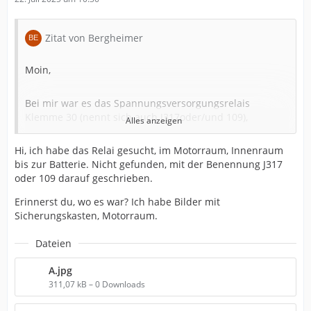
Zitat von Bergheimer
Moin,
Bei mir war es das Spannungsversorgungsrelais
Klemme 30 (nennt sich auch J317oder/und 109),
Alles anzeigen
Hi, ich habe das Relai gesucht, im Motorraum, Innenraum
war glaub ich keine 40 Euro in der Werkstatt, danach nie
bis zur Batterie. Nicht gefunden, mit der Benennung J317
wieder aufgetreten.
oder 109 darauf geschrieben.
Erinnerst du, wo es war? Ich habe Bilder mit
Sicherungskasten, Motorraum.
VG,
Dateien
didi
A.jpg
311,07 kB – 0 Downloads