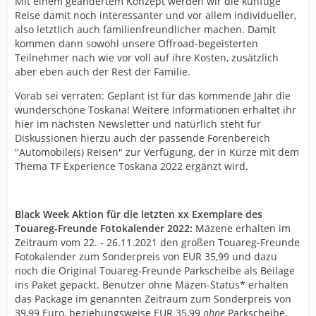
Mit einem geändertem Konzept werden wir die künftige
Reise damit noch interessanter und vor allem individueller,
also letztlich auch familienfreundlicher machen. Damit
kommen dann sowohl unsere Offroad-begeisterten
Teilnehmer nach wie vor voll auf ihre Kosten, zusätzlich
aber eben auch der Rest der Familie.
Vorab sei verraten: Geplant ist für das kommende Jahr die
wunderschöne Toskana! Weitere Informationen erhaltet ihr
hier im nächsten Newsletter und natürlich steht für
Diskussionen hierzu auch der passende Forenbereich
"Automobile(s) Reisen" zur Verfügung, der in Kürze mit dem
Thema TF Experience Toskana 2022 ergänzt wird.
Black Week Aktion für die letzten xx Exemplare des
Touareg-Freunde Fotokalender 2022:
Mäzene erhalten im
Zeitraum vom 22. - 26.11.2021 den großen Touareg-Freunde
Fotokalender zum Sonderpreis von EUR 35,99 und dazu
noch die Original Touareg-Freunde Parkscheibe als Beilage
ins Paket gepackt. Benutzer ohne Mäzen-Status* erhalten
das Package im genannten Zeitraum zum Sonderpreis von
39,99 Euro, beziehungsweise EUR 35,99
ohne
Parkscheibe.