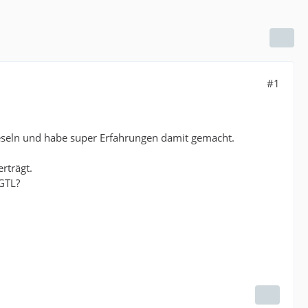
#1
eseln und habe super Erfahrungen damit gemacht.
rträgt.
 GTL?