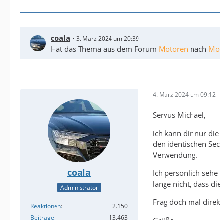
coala
3. März 2024 um 20:39
Hat das Thema aus dem Forum
Motoren
nach
Mo
4. März 2024 um 09:12
Servus Michael,
ich kann dir nur di
den identischen Sec
Verwendung.
coala
Ich persönlich sehe 
lange nicht, dass d
Administrator
Frag doch mal direkt
Reaktionen
2.150
Beiträge
13.463