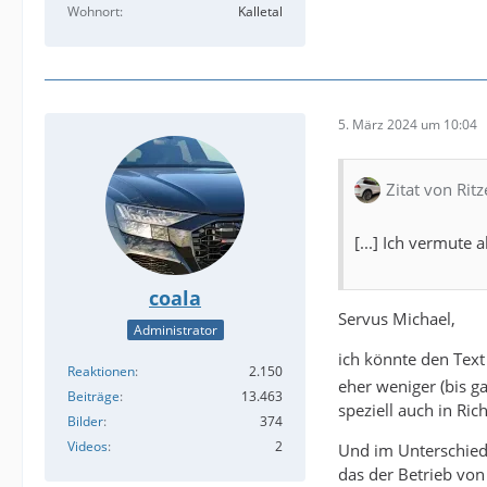
Wohnort
Kalletal
5. März 2024 um 10:04
Zitat von Ritz
[...] Ich vermute
coala
Servus Michael,
Administrator
ich könnte den Text
Reaktionen
2.150
eher weniger (bis ga
Beiträge
13.463
speziell auch in Ri
Bilder
374
Videos
2
Und im Unterschied 
das der Betrieb von