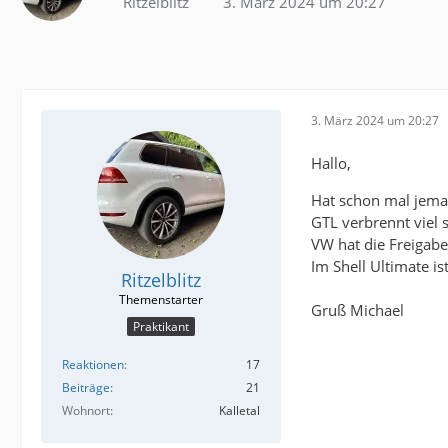
Ritzelblitz
3. März 2024 um 20:27
3. März 2024 um 20:27
Hallo,
Hat schon mal jema
GTL verbrennt viel 
VW hat die Freigabe 
Im Shell Ultimate i
Ritzelblitz
Gruß Michael
Praktikant
Reaktionen
17
Beiträge
21
Wohnort
Kalletal