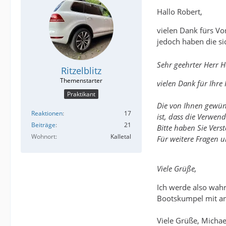
Hallo Robert,
vielen Dank fürs Vo
jedoch haben die s
Sehr geehrter Herr 
Ritzelblitz
vielen Dank für Ihr
Praktikant
Die von Ihnen gewün
Reaktionen
17
ist, dass die Verwen
Beiträge
21
Bitte haben Sie Vers
Wohnort
Kalletal
Für weitere Fragen 
Viele Grüße,
Ich werde also wahr
Bootskumpel mit an
Viele Grüße, Michae