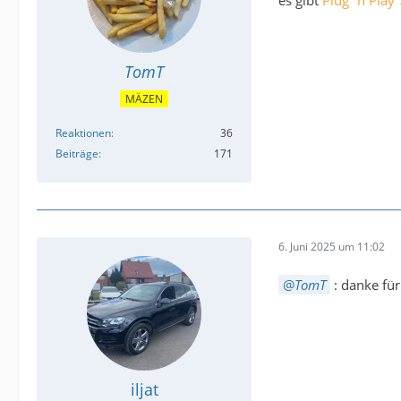
es gibt
Plug´n Play
TomT
MÄZEN
Reaktionen
36
Beiträge
171
6. Juni 2025 um 11:02
TomT
: danke für
iljat