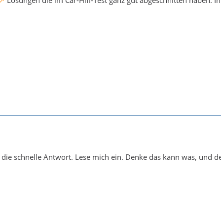
Lösungen die im Car-Hifi-Test ganz gut abgeschnitten haben. 
 die schnelle Antwort. Lese mich ein. Denke das kann was, und de