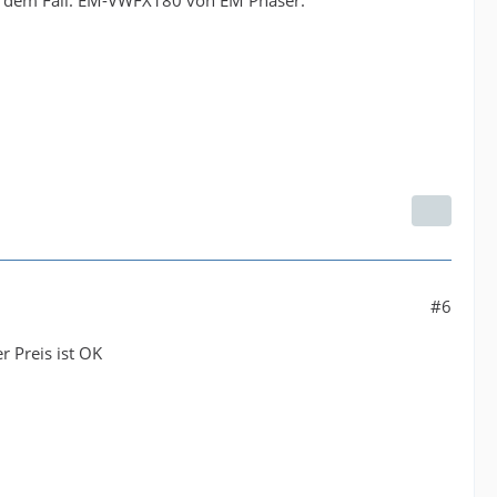
In dem Fall: EM-VWFX180 von EM Phaser.
#6
r Preis ist OK