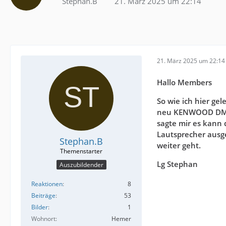
Stephan.B
21. März 2025 um 22:14
21. März 2025 um 22:14
Hallo Members
So wie ich hier ge
neu KENWOOD DMX8
sagte mir es kann 
Lautsprecher ausge
Stephan.B
weiter geht.
Lg Stephan
Auszubildender
Reaktionen
8
Beiträge
53
Bilder
1
Wohnort
Hemer