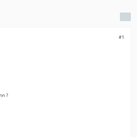
#1
nn ?