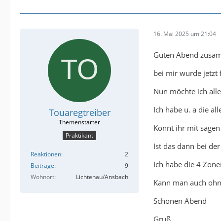
16. Mai 2025 um 21:04
Guten Abend zusa
bei mir wurde jetzt 
Nun möchte ich all
Ich habe u. a die a
Touaregtreiber
Könnt ihr mit sagen
Praktikant
Ist das dann bei d
Reaktionen
2
Ich habe die 4 Zon
Beiträge
9
Wohnort
Lichtenau/Ansbach
Kann man auch ohne 
Schönen Abend
Gruß