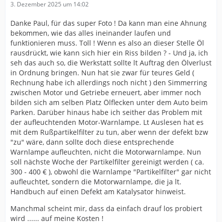
3. Dezember 2025 um 14:02
Danke Paul, für das super Foto ! Da kann man eine Ahnung
bekommen, wie das alles ineinander laufen und
funktionieren muss. Toll ! Wenn es also an dieser Stelle Öl
rausdrückt, wie kann sich hier ein Riss bilden ? - Und ja, ich
seh das auch so, die Werkstatt sollte lt Auftrag den Ölverlust
in Ordnung bringen. Nun hat sie zwar für teures Geld (
Rechnung habe ich allerdings noch nicht ) den Simmerring
zwischen Motor und Getriebe erneuert, aber immer noch
bilden sich am selben Platz Ölflecken unter dem Auto beim
Parken. Darüber hinaus habe ich seither das Problem mit
der aufleuchtenden Motor-Warnlampe. Lt Auslesen hat es
mit dem Rußpartikelfilter zu tun, aber wenn der defekt bzw
"zu" wäre, dann sollte doch diese entsprechende
Warnlampe aufleuchten, nicht die Motorwarnlampe. Nun
soll nächste Woche der Partikelfilter gereinigt werden ( ca.
300 - 400 € ), obwohl die Warnlampe "Partikelfilter" gar nicht
aufleuchtet, sondern die Motorwarnlampe, die ja lt.
Handbuch auf einen Defekt am Katalysator hinweist.
Manchmal scheint mir, dass da einfach drauf los probiert
wird ...... auf meine Kosten !