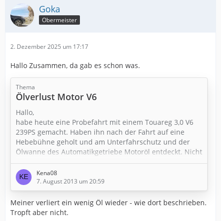
Goka
Obermeister
2. Dezember 2025 um 17:17
Hallo Zusammen, da gab es schon was.
Thema
Ölverlust Motor V6
Hallo,
habe heute eine Probefahrt mit einem Touareg 3,0 V6
239PS gemacht. Haben ihn nach der Fahrt auf eine
Hebebühne geholt und am Unterfahrschutz und der
Ölwanne des Automatikgetriebe Motoröl entdeckt. Nicht
viel jedoch war der Fahrschutz von vorne her
verschmiert. Fahrschutz ab und dann hat man die
Kena08
Ölansammlung gesehen. Zwischen Motor und
7. August 2013 um 20:59
Automatikgetriebe ist noch ein Gehäuse, dort sind auch
zwei kleine Löcher da hat man Tropfen gesehen. Die
Meiner verliert ein wenig Öl wieder - wie dort beschrieben.
Ansammlung an der Ölwanne des…
Tropft aber nicht.