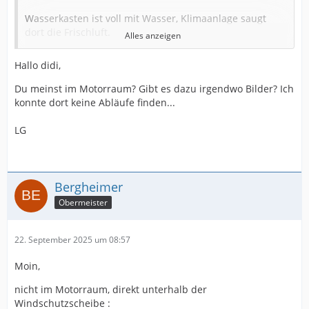
Wasserkasten ist voll mit Wasser, Klimaanlage saugt
dort die Frischluft.
Alles anzeigen
Hallo didi,
Abdeckung unterhalb der Windschutzscheibe abbauen,
rechts und links
Du meinst im Motorraum? Gibt es dazu irgendwo Bilder? Ich
konnte dort keine Abläufe finden...
die Abläufe reinigen...
LG
VG
didi
Bergheimer
Obermeister
22. September 2025 um 08:57
Moin,
nicht im Motorraum, direkt unterhalb der
Windschutzscheibe :