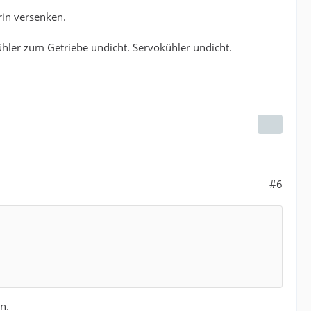
rin versenken.
ühler zum Getriebe undicht. Servokühler undicht.
#6
n.