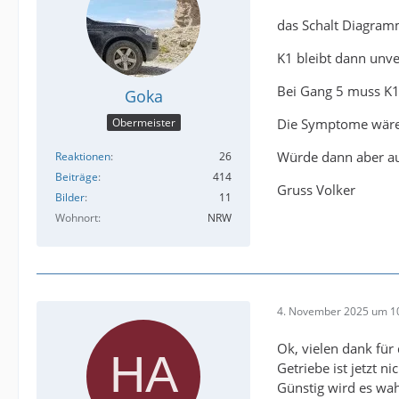
das Schalt Diagramm
K1 bleibt dann unve
Bei Gang 5 muss K1 
Goka
Die Symptome wären
Obermeister
Würde dann aber au
Reaktionen
26
Beiträge
414
Gruss Volker
Bilder
11
Wohnort
NRW
4. November 2025 um 1
Ok, vielen dank für 
Getriebe ist jetzt ni
Günstig wird es wa