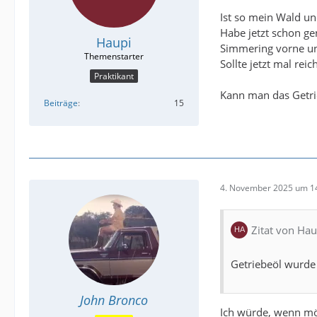
Ist so mein Wald un
Habe jetzt schon ge
Haupi
Simmering vorne und
Sollte jetzt mal reic
Praktikant
Kann man das Getri
Beiträge
15
4. November 2025 um 1
Zitat von Hau
Getriebeöl wurde
John Bronco
Ich würde, wenn mög