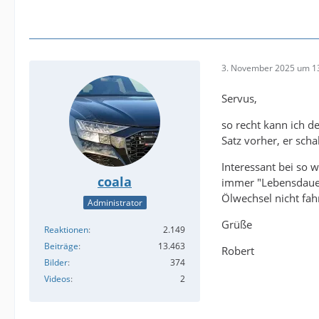
3. November 2025 um 1
Servus,
so recht kann ich d
Satz vorher, er scha
Interessant bei so 
coala
immer "Lebensdauerf
Ölwechsel nicht fah
Administrator
Grüße
Reaktionen
2.149
Beiträge
13.463
Robert
Bilder
374
Videos
2