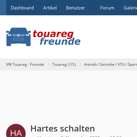
Dashboard
Artikel
Benutzer
Forum
Galeri
VW Touareg - Freunde
Touareg I (7L)
Antrieb / Getriebe / VTG / Sper
Hartes schalten