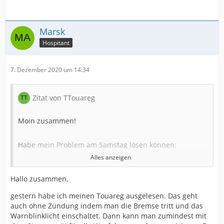
Marsk
Hospitant
7. Dezember 2020 um 14:34
Zitat von TTouareg
Moin zusammen!
Habe mein Problem am Samstag lösen können:
Alles anzeigen
Die elektrische Lenksäulensperre war ursächlich! Die
Hallo zusammen,
Lenksäule muss definitiv NICHT getauscht werden, NUR
das Steuergerät/ die Lenksäulensperre.
gestern habe ich meinen Touareg ausgelesen. Das geht
auch ohne Zündung indem man die Bremse tritt und das
Kosten für das ET: 107,18€, muss allerdings (wg.
Warnblinklicht einschaltet. Dann kann man zumindest mit
Wegfahrsperre) angepasst werden! Arbeitsaufwand