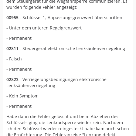
dem Steuergerät für die Wegfahrsperre kommunizieren. Es
(ohne Fehlersuche): 1,5h
wurden folgende Fehler angezeigt:
00955
- Schlüssel 1; Anpassungsgrenzwert überschritten
Vielen Dank an alle Mitdenker!
- Unter dem unteren Regelgrenzwert
Hannes
- Permanent
02811
- Steuergerät elektronische Lenksäulenverriegelung
- Falsch
- Permanent
02823
- Verriegelungsbedingungen elektronische
Lenksäulenverriegelung
- Kein Symptom
- Permanent
Habe dann die Fehler gelöscht und beim Abziehen des
Schlüssels ging die Lenkradsperre wieder rein. Nachdem
ich den Schlüssel wieder reingesteckt habe kam auch schon
die Ernüchterung. Die Fehleranzeige "Lenkung defekt.