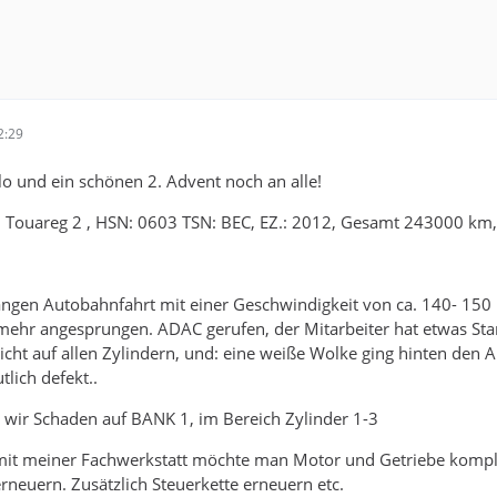
2:29
llo und ein schönen 2. Advent noch an alle!
Touareg 2 , HSN: 0603 TSN: BEC, EZ.: 2012, Gesamt 243000 km, e
ngen Autobahnfahrt mit einer Geschwindigkeit von ca. 140- 150 
 mehr angesprungen. ADAC gerufen, der Mitarbeiter hat etwas Starth
icht auf allen Zylindern, und: eine weiße Wolke ging hinten den Au
lich defekt..
en wir Schaden auf BANK 1, im Bereich Zylinder 1-3
it meiner Fachwerkstatt möchte man Motor und Getriebe komple
erneuern. Zusätzlich Steuerkette erneuern etc.