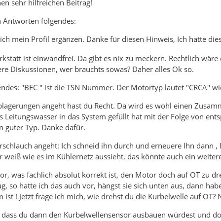
en sehr hilfreichen Beitrag!
n Antworten folgendes:
ich mein Profil ergänzen. Danke für diesen Hinweis, Ich hatte die
kstatt ist einwandfrei. Da gibt es nix zu meckern. Rechtlich wäre 
ere Diskussionen, wer brauchts sowas? Daher alles Ok so.
ndes: "BEC " ist die TSN Nummer. Der Motortyp lautet "CRCA" wi
ablagerungen angeht hast du Recht. Da wird es wohl einen Zusam
s Leitungswasser in das System gefüllt hat mit der Folge von en
in guter Typ. Danke dafür.
chlauch angeht: Ich schneid ihn durch und erneuere Ihn dann , 
 weiß wie es im Kühlernetz aussieht, das könnte auch ein weiter
or, was fachlich absolut korrekt ist, den Motor doch auf OT zu dr
g, so hatte ich das auch vor, hängst sie sich unten aus, dann hab
 ist ! Jetzt frage ich mich, wie drehst du die Kurbelwelle auf OT?
g, dass du dann den Kurbelwellensensor ausbauen würdest und dort