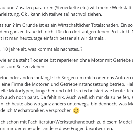
 und Zusatzreparaturen (Steuerkette etc.) will meine Werkstatt
eistung. Ok , kann ich (teilweise) nachvollziehen.
 was tun ? Im Grunde ist es ein Wirtschaftlicher Totalschaden. Ei
dem ganzen traue ich nicht für den dort aufgerufenen Preis inkl.
ht ist man heutzutage einfach besser als wir damals..
10 Jahre alt, was kommt als nächstes..?
 wie er da steht ? oder selbst reparieren ohne Motor mit Getrieb
aus zum See zu ziehen.
er eine oder andere anfängt sich Sorgen um mich oder das Auto z
e eine Firma die Motoren und Getriebeinstandsetzung betrieb. Ha
elle Motortypen, lange her und nicht so technisiert wie heute, i
ch auch noch parat. Da fehlt nix. Auch weiß ich mir da zu helfe
 bin ich heute also wo ganz anders unterwegs, bin dennoch, was M
de ich Mechatroniker, versprochen
mich schon mit Fachliteratur/Werkstatthandbuch zu diesem Model 
kann mir der eine oder andere diese Fragen beantworten: