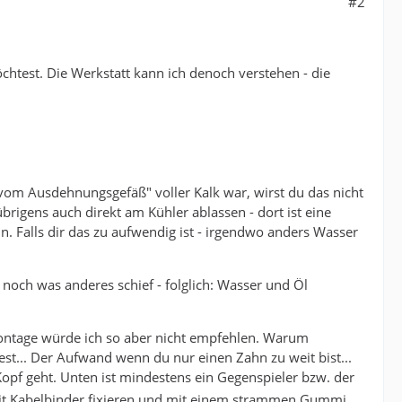
#2
chtest. Die Werkstatt kann ich denoch verstehen - die
vom Ausdehnungsgefäß" voller Kalk war, wirst du das nicht
igens auch direkt am Kühler ablassen - dort ist eine
n. Falls dir das zu aufwendig ist - irgendwo anders Wasser
noch was anderes schief - folglich: Wasser und Öl
Montage würde ich so aber nicht empfehlen. Warum
est... Der Aufwand wenn du nur einen Zahn zu weit bist...
Kopf geht. Unten ist mindestens ein Gegenspieler bzw. der
so mit Kabelbinder fixieren und mit einem strammen Gummi