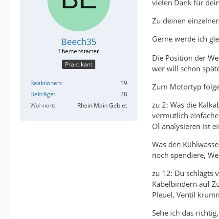
vielen Dank für dein
Zu deinen einzelne
Gerne werde ich gle
Beech35
Die Position der Wer
Praktikant
wer will schon spät
Reaktionen
19
Zum Motortyp folge
Beiträge
28
zu 2: Was die Kalk
Wohnort
Rhein Main Gebiet
vermutlich einfache
Öl analysieren ist e
Was den Kühlwassers
noch spendiere, Wer
zu 12: Du schlägts v
Kabelbindern auf Zu
Pleuel, Ventil krumm
Sehe ich das richti