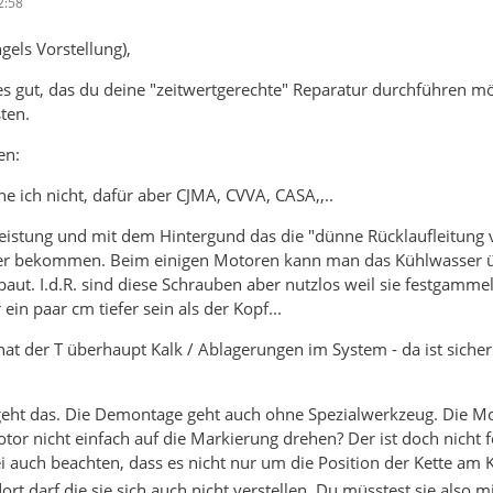
2:58
els Vorstellung),
 es gut, das du deine "zeitwertgerechte" Reparatur durchführen mö
ten.
en:
e ich nicht, dafür aber CJMA, CVVA, CASA,,..
leistung und mit dem Hintergund das die "dünne Rücklaufleitung 
ter bekommen. Beim einigen Motoren kann man das Kühlwasser übr
aut. I.d.R. sind diese Schrauben aber nutzlos weil sie festgammel
ein paar cm tiefer sein als der Kopf...
t der T überhaupt Kalk / Ablagerungen im System - da ist sicher 
 geht das. Die Demontage geht auch ohne Spezialwerkzeug. Die 
or nicht einfach auf die Markierung drehen? Der ist doch nicht f
i auch beachten, dass es nicht nur um die Position der Kette am 
 dort darf die sie sich auch nicht verstellen. Du müsstest sie al