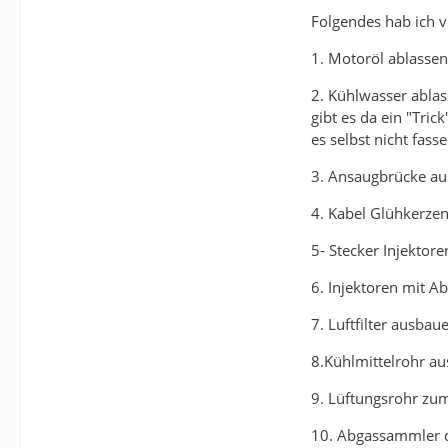
Folgendes hab ich v
1. Motoröl ablassen,
2. Kühlwasser abla
gibt es da ein "Tric
es selbst nicht fas
3. Ansaugbrücke au
4. Kabel Glühkerzen
5- Stecker Injektore
6. Injektoren mit A
7. Luftfilter ausbaue
8.Kühlmittelrohr a
9. Lüftungsrohr zu
10.
Abgassammler 