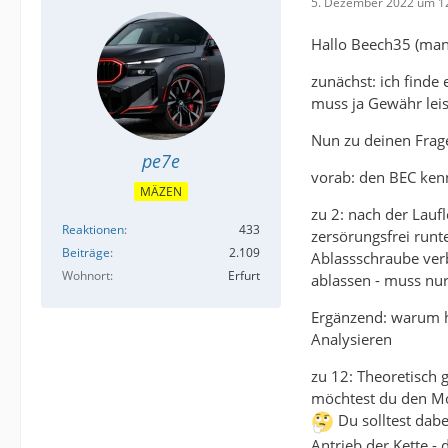
5. Dezember 2022 um 1
Hallo Beech35 (mang
zunächst: ich finde
muss ja Gewähr leis
Nun zu deinen Frag
pe7e
vorab: den BEC kenn
MÄZEN
zu 2: nach der Lauf
Reaktionen
433
zersörungsfrei run
Beiträge
2.109
Ablassschraube verb
Wohnort
Erfurt
ablassen - muss nur 
Ergänzend: warum ha
Analysieren
zu 12: Theoretisch
möchtest du den Mot
Du solltest dabe
Antrieb der Kette -