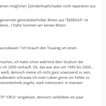
 einen möglichen Zylinderkopfschaden nicht reparieren aus
n sogenannter generalüberholter Motor aus "EEEBÄÄÄ" ist
 Mwst...? Dafür konnten wir keinen Motor
e auszubauen ? Ich brauch den Touareg um einen
u machen, ich hatte schon während dem Studium der
b ich 2000 verkauft. Ok, das war also um 1985 bis 2000...
ch weiß, dennoch meine ich nicht ganz unwissend zu sein,
n, außerdem schraube ich mein Leben gerne um Fehler zu
otorentechnik angeht, stark interessiert. In meinem
7P "CRCA" eingelesen, dennoch verbleiben ein paar