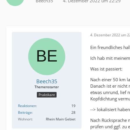
Beech35
4. Dezember 2022 um 22:29
4. Dezember 2022 um 2
Ein freundliches ha
Ich hab mit meinem 
Was ist passiert:
Nach einer 50 km la
Beech35
Danach ist er nicht
etwas unrund, lief n
Praktikant
Kopfdichtung vermut
Reaktionen
19
--> lokalisiert hab
Beiträge
28
Wohnort
Rhein Main Gebiet
Nach Rücksprache m
prüfen und ggf. zu 