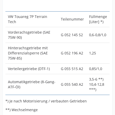
VW Touareg 7P Terrain
Füllmenge
Teilenummer
Tech
[Liter] *)
Vorderachsgetriebe (SAE
G 052 145 S2
0,6-0,8/1,0
75W-90)
Hinterachsgetriebe mit
Differenzialsperre (SAE
G 052 196 A2
1,25
75W-85)
Verteilergetriebe (DTF-1)
G 055 515 A2
0,85/1,0
3,5-6 **)
Automatikgetriebe (8-Gang-
G 055 540 A2
10,4-12,8
ATF-Öl)
***)
*) Je nach Motorisierung / verbauten Getrieben
**) Wechselmenge