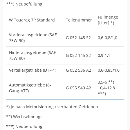
***) Neubefüllung
Füllmenge
W Touareg 7P Standard
Teilenummer
[Liter] *)
Vorderachsgetriebe (SAE
G 052 145 S2
0,6-0,8/1,0
75W-90)
Hinterachsgetriebe (SAE
G 052 145 S2
0,9-1,1
75W-90)
Verteilergetriebe (DTF-1)
G 052 536 A2
0,6-0,85/1,0
3,5-6 **)
Automatikgetriebe (8-
G 055 540 A2
10,4-12,8
Gang-ATF)
***)
*) Je nach Motorisierung / verbauten Getrieben
**) Wechselmenge
***) Neubefüllung