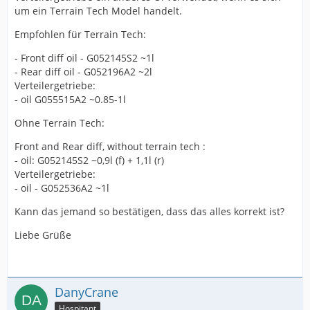
um ein Terrain Tech Model handelt.
Empfohlen für Terrain Tech:
- Front diff oil - G052145S2 ~1l
- Rear diff oil - G052196A2 ~2l
Verteilergetriebe:
- oil G055515A2 ~0.85-1l
Ohne Terrain Tech:
Front and Rear diff, without terrain tech :
- oil: G052145S2 ~0,9l (f) + 1,1l (r)
Verteilergetriebe:
- oil - G052536A2 ~1l
Kann das jemand so bestätigen, dass das alles korrekt ist?
Liebe Grüße
DanyCrane
Hospitant