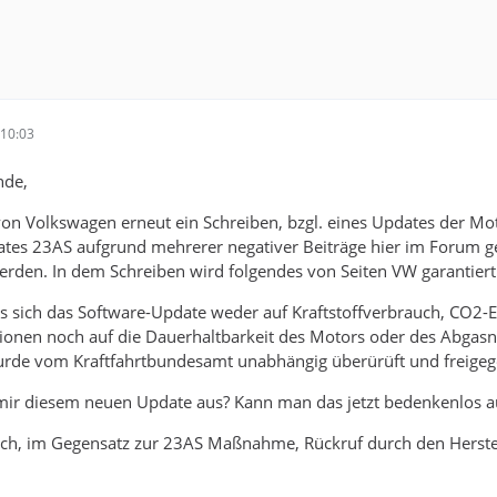
10:03
nde,
von Volkswagen erneut ein Schreiben, bzgl. eines Updates der Mo
ates 23AS aufgrund mehrerer negativer Beiträge hier im Forum g
rden. In dem Schreiben wird folgendes von Seiten VW garantiert
ass sich das Software-Update weder auf Kraftstoffverbrauch, CO
onen noch auf die Dauerhaltbarkeit des Motors oder des Abgas
rde vom Kraftfahrtbundesamt unabhängig überürüft und freigeg
mir diesem neuen Update aus? Kann man das jetzt bedenkenlos au
ch, im Gegensatz zur 23AS Maßnahme, Rückruf durch den Herstell