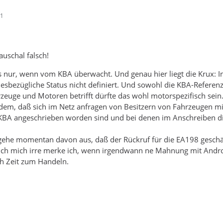
31
auschal falsch!
as nur, wenn vom KBA überwacht. Und genau hier liegt die Krux: I
diesbezügliche Status nicht definiert. Und sowohl die KBA-Refer
zeuge und Motoren betrifft dürfte das wohl motorspezifisch sein
dem, daß sich im Netz anfragen von Besitzern von Fahrzeugen mi
KBA angeschrieben worden sind und bei denen im Anschreiben di
 gehe momentan davon aus, daß der Rückruf für die EA198 geschäd
 ich mich irre merke ich, wenn irgendwann ne Mahnung mit Andr
h Zeit zum Handeln.