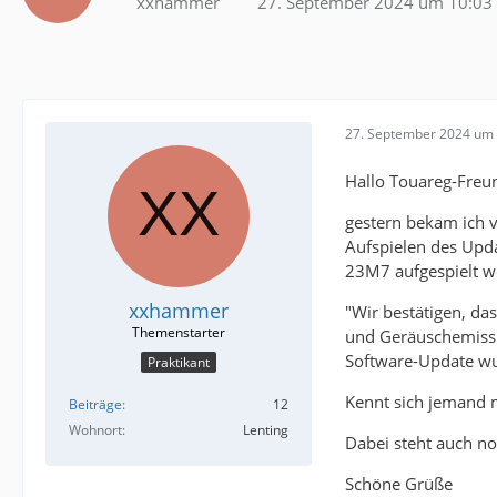
xxhammer
27. September 2024 um 10:03
27. September 2024 um 
Hallo Touareg-Freu
gestern bekam ich 
Aufspielen des Upd
23M7 aufgespielt we
xxhammer
"Wir bestätigen, d
und Geräuschemissi
Software-Update wu
Praktikant
Kennt sich jemand 
Beiträge
12
Wohnort
Lenting
Dabei steht auch no
Schöne Grüße