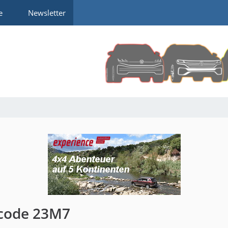
e
Newsletter
scode 23M7