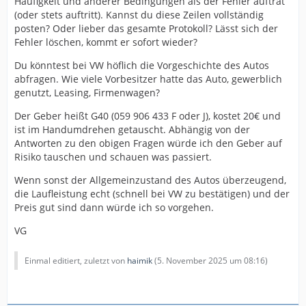
Häufigkeit und anderer Bedingungen als der Fehler auftrat
(oder stets auftritt). Kannst du diese Zeilen vollständig
posten? Oder lieber das gesamte Protokoll? Lässt sich der
Fehler löschen, kommt er sofort wieder?
Du könntest bei VW höflich die Vorgeschichte des Autos
abfragen. Wie viele Vorbesitzer hatte das Auto, gewerblich
genutzt, Leasing, Firmenwagen?
Der Geber heißt G40 (059 906 433 F oder J), kostet 20€ und
ist im Handumdrehen getauscht. Abhängig von der
Antworten zu den obigen Fragen würde ich den Geber auf
Risiko tauschen und schauen was passiert.
Wenn sonst der Allgemeinzustand des Autos überzeugend,
die Laufleistung echt (schnell bei VW zu bestätigen) und der
Preis gut sind dann würde ich so vorgehen.
VG
Einmal editiert, zuletzt von
haimik
(
5. November 2025 um 08:16
)