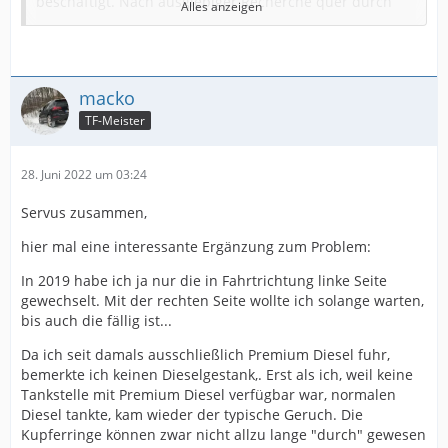
beschäftigt. Nach ausgiebiger Recherche quer durch
Alles anzeigen
sämtliche Foren, kristallisierte sich heraus, dass ich
vermutlich das gleiche Problem wie der Threadersteller
Stephan habe.
macko
Die Kupferdichtung zwischen Injektor und Zylinderkopf
TF-Meister
wird porös, undicht und verbrennt regelrecht. Diesel
wird dadurch aus dem Brennraum nach oben gedrückt
und kommt dann über einen Querkanal unterhalb des
28. Juni 2022 um 03:24
Ventildeckels wieder heraus. Die Kupferdichtung an
sich und die beiden Gummidichtungen für den Injektor
Servus zusammen,
(1x Abdichtung zum Ventildeckel, 1x
Respektive betrachtet, alles halb so wild und wenn man
hier mal eine interessante Ergänzung zum Problem:
Kraftstoffrücklaufanschluss) kosten um die 10 Euro.
quer durchs Internet liest, scheinbar beim V6 TDI
Beide Gummidichtungen sind ZWINGEND zu tauschen.
normal....
In 2019 habe ich ja nur die in Fahrtrichtung linke Seite
Der Injektor kann ohne Demontage des Ventildeckels
gewechselt. Mit der rechten Seite wollte ich solange warten,
herausgenommen werden.
bis auch die fällig ist...
Gruß
Zur Sicherheit habe ich noch die Ventildeckeldichtung
Marco
auch mit getauscht (55 Euro), da ich sicher gehen wollte,
Da ich seit damals ausschließlich Premium Diesel fuhr,
dass dort alles dicht ist. Demzufolge habe ich dann
bemerkte ich keinen Dieselgestank,. Erst als ich, weil keine
auch noch die Dichtungen für die beiden anderen
PS:
Tankstelle mit Premium Diesel verfügbar war, normalen
Injektoren gebraucht...
Hab die Beiträge mal zusammengeführt.
Diesel tankte, kam wieder der typische Geruch. Die
Kupferringe können zwar nicht allzu lange "durch" gewesen