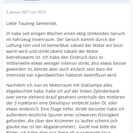
5. Januar 2017 um 10:57
Liebe Touareg Gemeinde,
ih habe seit einigen Wochen einen eklig stinkenden Geruch
im Fahrzeug Innenraum. Der Geruch kommt durch die
Lüftung rein und ist bemerkbar sobald der Motor ein bissl
warm wird und stinkt übelst sobald der Motor
betriebswarm ist. Ich habe den Eindruck dass es
mittlerweile etwas weniger intensiv stinkt, also etwas besser
geworden ist, könnte aber auch einfach sein dass die
Intensität von irgendwelchen Faktoren beeinflusst wird.
Nachdem ich nun im Motorraum mit Stablampe alles
ebgeleuchtet habe, habe ich auf der linken Zylinderbank
(von vorne stehend drauf gesehen) unterhalb des mittleren
der 3 Injektoren eine Dieselspur entdeckt (oder Öl, oder
etwas anderes?). Eine Etage tiefer, direkt darunter habe ich
außerdem deutliche Spuren einer schwarzen Flüssigkeit
gefunden, die über den Krümmer zu laufen scheint (ich
glaube das ist der Abgaskrümmer) . Guckt mal bitte die
Bilder. Ich habe aber nur diese alt aussehende Spur