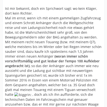
Ist mir bekannt, doch ein Sprichwort sagt: wo kein Kläger,
dort kein Richter.
Mal im ernst, wenn ich mit einem gammeligen Zugfahrzeug
und einem Schrott Anhänger durch die Weltgeschichte
reise und von Ladungssicherheit noch nie etwas gehört
habe, ist die Wahrscheinlichkeit sehr groß, von den
Bewegungsmeldern oder der BAG angehalten zu werden.
Mit meinem recht neuen Touareg (bzw. mit meinem Q7),
welche meistens bis im Winter oder bei Regen immer schön
sauber sind, dazu kaufe ich spätestens nach 1,5 Jahren
immer einen neuen Anhänger
(woran immer schön
vorschriftsmäßig und gut lesbar der Tempo 100 Aufkleber
angebracht ist)
, so das der Anhänger auch immer wie neu
aussieht und die Ladung gut sichtbar mit neuwertigen
Spanngurten gesichert ist, wurde ich bisher erst 1x im
Sommer 2016 in Essen von einem Motorrad Polizisten mit
dem Gespann angehalten, welcher bei ca. 35 Grad doch
glatt mal meinen Touareg mit einem Tiguan verwechselt
hatte
, doch als ich ihn aufforderte, sich die
technischen Daten im Fahrzeugschein mal genauer
anzusehen bzw. das er mit mir gerne zur nächsten Waage