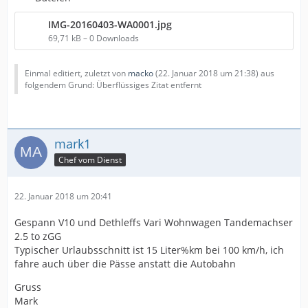
IMG-20160403-WA0001.jpg
69,71 kB – 0 Downloads
Einmal editiert, zuletzt von
macko
(
22. Januar 2018 um 21:38
) aus
folgendem Grund: Überflüssiges Zitat entfernt
mark1
Chef vom Dienst
22. Januar 2018 um 20:41
Gespann V10 und Dethleffs Vari Wohnwagen Tandemachser
2.5 to zGG
Typischer Urlaubsschnitt ist 15 Liter%km bei 100 km/h, ich
fahre auch über die Pässe anstatt die Autobahn
Gruss
Mark