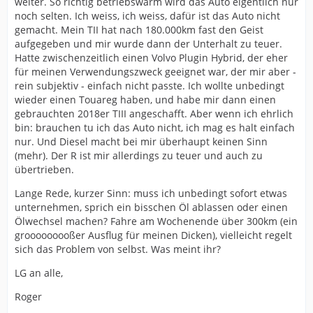
weiter. So richtig betriebswarm wird das Auto eigentlich nur
noch selten. Ich weiss, ich weiss, dafür ist das Auto nicht
gemacht. Mein TII hat nach 180.000km fast den Geist
aufgegeben und mir wurde dann der Unterhalt zu teuer.
Hatte zwischenzeitlich einen Volvo Plugin Hybrid, der eher
für meinen Verwendungszweck geeignet war, der mir aber -
rein subjektiv - einfach nicht passte. Ich wollte unbedingt
wieder einen Touareg haben, und habe mir dann einen
gebrauchten 2018er TIII angeschafft. Aber wenn ich ehrlich
bin: brauchen tu ich das Auto nicht, ich mag es halt einfach
nur. Und Diesel macht bei mir überhaupt keinen Sinn
(mehr). Der R ist mir allerdings zu teuer und auch zu
übertrieben.
Lange Rede, kurzer Sinn: muss ich unbedingt sofort etwas
unternehmen, sprich ein bisschen Öl ablassen oder einen
Ölwechsel machen? Fahre am Wochenende über 300km (ein
grooooooooßer Ausflug für meinen Dicken), vielleicht regelt
sich das Problem von selbst. Was meint ihr?
LG an alle,
Roger