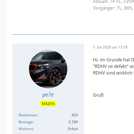
Aktuell: 7P FL, CVV
Vorgänger: 7L, BKS,
7. Juli 2026 um 13:18
Hi, im Grunde hat D
"RDHV ist defekt" e
RDHV sind wirklich 
pe7e
Gruß
MÄZEN
Reaktionen
433
Beiträge
2.109
Wohnort
Erfurt