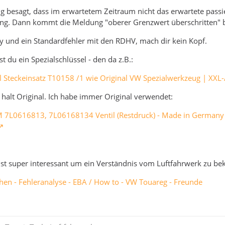
besagt, dass im erwartetem Zeitraum nicht das erwartete passiert 
g. Dann kommt die Meldung "oberer Grenzwert überschritten" be
y und ein Standardfehler mit den RDHV, mach dir kein Kopf.
 du ein Spezialschlüssel - den da z.B.:
il Steckeinsatz T10158 /1 wie Original VW Spezialwerkzeug | XXL
r halt Original. Ich habe immer Original verwendet:
7L0616813, 7L06168134 Ventil (Restdruck) - Made in Germany -
 ist super interessant um ein Verständnis vom Luftfahrwerk zu 
hen - Fehleranalyse - EBA / How to - VW Touareg - Freunde