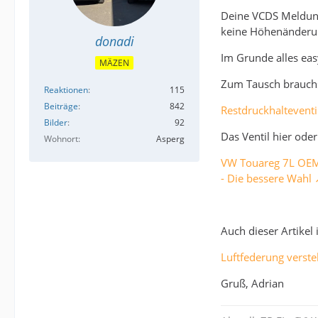
Deine VCDS Meldung 
keine Höhenänderun
donadi
Im Grunde alles eas
MÄZEN
Zum Tausch brauchst
Reaktionen
115
Beiträge
842
Restdruckhaltevent
Bilder
92
Das Ventil hier ode
Wohnort
Asperg
VW Touareg 7L OEM 
- Die bessere Wahl
Auch dieser Artikel
Luftfederung verste
Gruß, Adrian