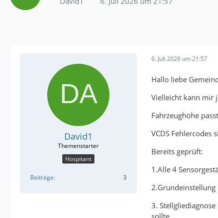
David1
6. Juli 2026 um 21:57
6. Juli 2026 um 21:57
Hallo liebe Gemein
Vielleicht kann mir
Fahrzeughöhe passt
VCDS Fehlercodes s
David1
Bereits geprüft:
Hospitant
1.Alle 4 Sensorgestä
Beiträge
3
2.Grundeinstellung 
3. Stellgliediagnos
sollte.