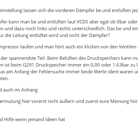
instellung lassen sich die vorderen Dämpfer be und entlüften jed
fer kann man be und entlüften laut VCDS aber egal ob 0bar oder
n und dazu noch links und rechts unterschiedlich. Das be und entl
r die Leitung entlüftet wird und nicht der Dämpfer?
mpressor laufen und man hört auch ein klicken von den Ventilen
 der spannendste Teil. Beim Belüften des Druckspeichers kann ma
n ist beim G291 Druckspeicher immer ein 0,00 oder 1.63bar zu l
s am Anfang der Fehlersuche immer beide Werte ident waren u
hlen.
nd auch im Anhang
rmutung hier vorerst nicht äußern und zuerst eure Meinung höre
nd Hilfe wenn jemand Ideen hat