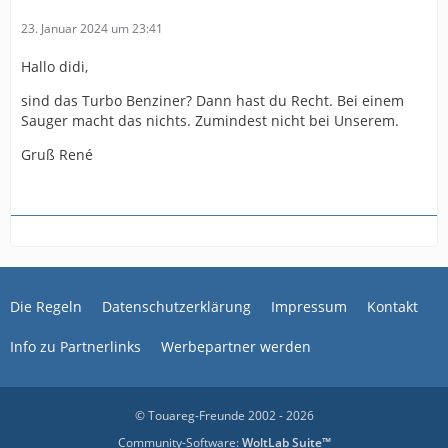
23. Januar 2024 um 23:41
Hallo didi,
sind das Turbo Benziner? Dann hast du Recht. Bei einem
Sauger macht das nichts. Zumindest nicht bei Unserem.
Gruß René
Die Regeln
Datenschutzerklärung
Impressum
Kontakt
Info zu Partnerlinks
Werbepartner werden
© Touareg-Freunde 2002 - 2026
Community-Software:
WoltLab Suite™