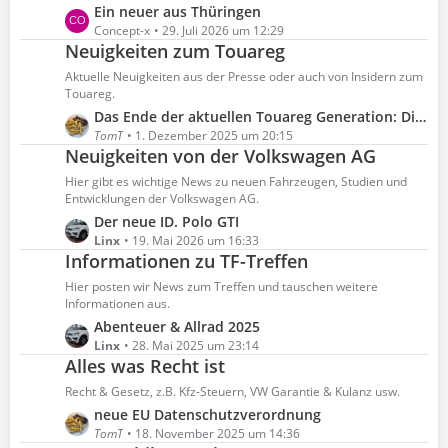
L
Ein neuer aus Thüringen
r
e
Concept-x
29. Juli 2026 um 12:29
ä
Neuigkeiten zum Touareg
t
g
z
Aktuelle Neuigkeiten aus der Presse oder auch von Insidern zum
e
t
Touareg.
e
L
Das Ende der aktuellen Touareg Generation: Die "FINAL EDITION" - bestellbar bis Ende März 2026
B
e
TomT
1. Dezember 2025 um 20:15
e
Neuigkeiten von der Volkswagen AG
t
i
z
Hier gibt es wichtige News zu neuen Fahrzeugen, Studien und
t
t
Entwicklungen der Volkswagen AG.
r
e
L
Der neue ID. Polo GTI
ä
B
e
Linx
19. Mai 2026 um 16:33
g
e
Informationen zu TF-Treffen
t
e
i
z
Hier posten wir News zum Treffen und tauschen weitere
t
t
Informationen aus.
r
e
L
Abenteuer & Allrad 2025
ä
B
e
Linx
28. Mai 2025 um 23:14
g
e
Alles was Recht ist
t
e
i
z
Recht & Gesetz, z.B. Kfz-Steuern, VW Garantie & Kulanz usw.
t
t
L
neue EU Datenschutzverordnung
r
e
e
TomT
18. November 2025 um 14:36
ä
B