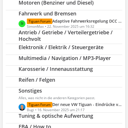
Motoren (Benziner und Diesel)
t
z
Fahrwerk und Bremsen
t
e
L
Adaptive Fahrwerksregelung DCC Pro inkl. Fahrprofilauswahl
Tiguan Forum
B
e
SimonMax
22. November 2025 um 16:32
e
Antrieb / Getriebe / Verteilergetriebe /
t
i
z
Hochvolt
t
t
Elektronik / Elektrik / Steuergeräte
r
e
ä
B
Multimedia / Navigation / MP3-Player
g
e
e
i
Karosserie / Innenausstattung
t
r
Reifen / Felgen
ä
g
Sonstiges
e
Alles, was nicht in die anderen Kategorien passt.
L
Der neue VW Tiguan - Eindrücke von der Weltpremiere
Tiguan Forum
e
Bugi
16. November 2025 um 21:17
Tuning & optische Aufwertung
t
z
EBA / How to
t