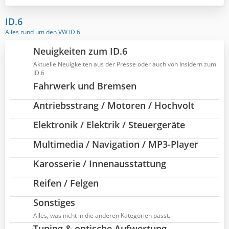
t
r
ID.6
ä
Alles rund um den VW ID.6
g
e
Neuigkeiten zum ID.6
Aktuelle Neuigkeiten aus der Presse oder auch von Insidern zum
ID.6
Fahrwerk und Bremsen
Antriebsstrang / Motoren / Hochvolt
Elektronik / Elektrik / Steuergeräte
Multimedia / Navigation / MP3-Player
Karosserie / Innenausstattung
Reifen / Felgen
Sonstiges
Alles, was nicht in die anderen Kategorien passt.
Tuning & optische Aufwertung