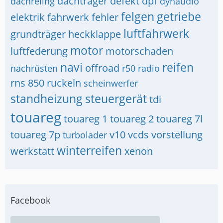
dachträger
defekt
dpf
dachreling
dynaudio
felgen
getriebe
elektrik
fahrwerk
fehler
luftfahrwerk
grundträger
heckklappe
motor
luftfederung
motorschaden
navi
reifen
offroad
nachrüsten
r50
radio
rns 850
ruckeln
scheinwerfer
standheizung
steuergerät
tdi
touareg
touareg 1
touareg 2
touareg 7l
touareg 7p
v10
vcds
vorstellung
turbolader
winterreifen
werkstatt
xenon
Facebook