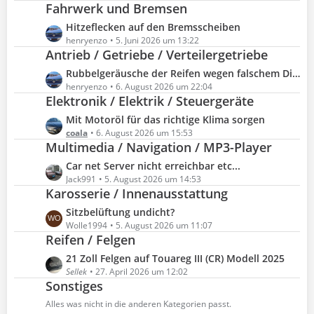
Fahrwerk und Bremsen
t
z
L
Hitzeflecken auf den Bremsscheiben
t
e
henryenzo
5. Juni 2026 um 13:22
e
Antrieb / Getriebe / Verteilergetriebe
t
B
z
L
Rubbelgeräusche der Reifen wegen falschem Differenzial-Öl?
e
t
e
henryenzo
6. August 2026 um 22:04
i
e
Elektronik / Elektrik / Steuergeräte
t
t
B
z
L
Mit Motoröl für das richtige Klima sorgen
r
e
t
e
coala
6. August 2026 um 15:53
ä
i
e
Multimedia / Navigation / MP3-Player
t
g
t
B
z
e
L
Car net Server nicht erreichbar etc...
r
e
t
e
Jack991
5. August 2026 um 14:53
ä
i
e
Karosserie / Innenausstattung
t
g
t
B
z
e
L
Sitzbelüftung undicht?
r
e
t
e
Wolle1994
5. August 2026 um 11:07
ä
i
e
Reifen / Felgen
t
g
t
B
z
e
L
21 Zoll Felgen auf Touareg III (CR) Modell 2025
r
e
t
e
Sellek
27. April 2026 um 12:02
ä
i
e
Sonstiges
t
g
t
B
z
e
Alles was nicht in die anderen Kategorien passt.
r
e