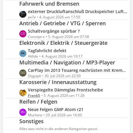
Fahrwerk und Bremsen
t
r
z
L
externer Druckluftanschluß Druckspeicher Luftfahrwerk
ä
t
e
pe7e
4. August 2026 um 17:50
g
e
Antrieb / Getriebe / VTG / Sperren
t
e
B
z
L
Schaltvorgänge spürbar ?
e
t
e
Concept-x
5. August 2026 um 07:58
i
e
Elektronik / Elektrik / Steuergeräte
t
t
B
z
L
Tagfahrlicht defekt
r
e
t
e
Aklide
4. August 2026 um 10:17
ä
i
e
Multimedia / Navigation / MP3-Player
t
g
t
B
z
e
L
CarPlay im 2013 Touareg nachrüsten mit Kremer Sino Modul - OEM Mikrofon / RNS850-B
r
e
t
e
Dogopit
30. Juli 2026 um 22:50
ä
i
e
Karosserie / Innenausstattung
t
g
t
B
z
e
L
Verspiegelte Dämmglas Frontscheibe
r
e
t
e
FrankS
5. August 2026 um 11:26
ä
i
e
Reifen / Felgen
t
g
t
B
z
e
L
Neue Felgen GMP Atom r21
r
e
t
e
Muchino
29. Juli 2026 um 16:00
ä
i
e
Sonstiges
t
g
t
B
z
e
Alles was nicht in die anderen Kategorien passt.
r
e