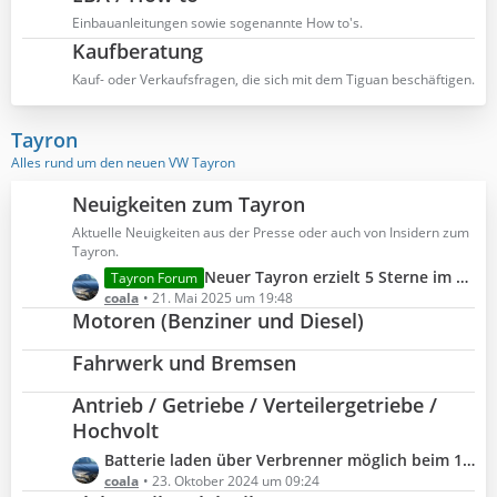
e
Einbauanleitungen sowie sogenannte How to's.
B
Kaufberatung
e
Kauf- oder Verkaufsfragen, die sich mit dem Tiguan beschäftigen.
i
t
r
Tayron
ä
Alles rund um den neuen VW Tayron
g
e
Neuigkeiten zum Tayron
Aktuelle Neuigkeiten aus der Presse oder auch von Insidern zum
Tayron.
L
Neuer Tayron erzielt 5 Sterne im Euro NCAP
Tayron Forum
e
coala
21. Mai 2025 um 19:48
Motoren (Benziner und Diesel)
t
z
Fahrwerk und Bremsen
t
e
Antrieb / Getriebe / Verteilergetriebe /
B
Hochvolt
e
i
L
Batterie laden über Verbrenner möglich beim 1.5 eHybrid?
t
e
coala
23. Oktober 2024 um 09:24