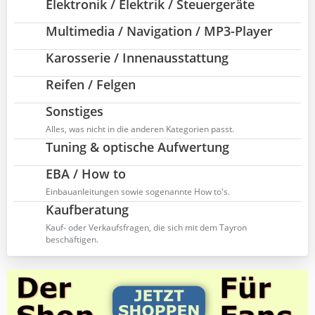
r
Elektronik / Elektrik / Steuergeräte
t
ä
z
g
Multimedia / Navigation / MP3-Player
t
e
e
Karosserie / Innenausstattung
B
e
Reifen / Felgen
i
t
Sonstiges
r
Alles, was nicht in die anderen Kategorien passt.
ä
g
Tuning & optische Aufwertung
e
EBA / How to
Einbauanleitungen sowie sogenannte How to's.
Kaufberatung
Kauf- oder Verkaufsfragen, die sich mit dem Tayron
beschäftigen.