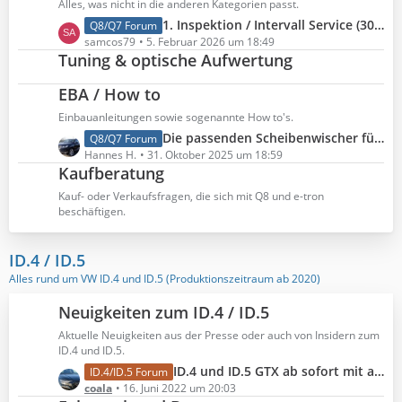
Alles, was nicht in die anderen Kategorien passt.
g
e
t
L
1. Inspektion / Intervall Service (30.000 km) beim RS Q8, die Kosten und wann es soweit war.
Q8/Q7 Forum
e
i
e
e
samcos79
5. Februar 2026 um 18:49
t
B
Tuning & optische Aufwertung
t
r
e
z
ä
i
EBA / How to
t
g
t
e
Einbauanleitungen sowie sogenannte How to's.
e
r
B
L
Die passenden Scheibenwischer für den Q8
Q8/Q7 Forum
ä
e
e
Hannes H.
31. Oktober 2025 um 18:59
g
i
Kaufberatung
t
e
t
z
Kauf- oder Verkaufsfragen, die sich mit Q8 und e-tron
r
t
beschäftigen.
ä
e
g
B
ID.4 / ID.5
e
e
Alles rund um VW ID.4 und ID.5 (Produktionszeitraum ab 2020)
i
t
Neuigkeiten zum ID.4 / ID.5
r
ä
Aktuelle Neuigkeiten aus der Presse oder auch von Insidern zum
ID.4 und ID.5.
g
e
L
ID.4 und ID.5 GTX ab sofort mit aufgewerteter Serienausstattung
ID.4/ID.5 Forum
e
coala
16. Juni 2022 um 20:03