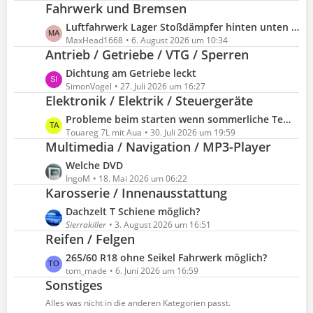
Fahrwerk und Bremsen
t
r
z
L
Luftfahrwerk Lager Stoßdämpfer hinten unten tauschen
ä
t
e
MaxHead1668
6. August 2026 um 10:34
g
e
Antrieb / Getriebe / VTG / Sperren
t
e
B
z
L
Dichtung am Getriebe leckt
e
t
e
SimonVogel
27. Juli 2026 um 16:27
i
e
Elektronik / Elektrik / Steuergeräte
t
t
B
z
L
Probleme beim starten wenn sommerliche Temperaturen
r
e
t
e
Touareg 7L mit Aua
30. Juli 2026 um 19:59
ä
i
e
Multimedia / Navigation / MP3-Player
t
g
t
B
z
e
L
Welche DVD
r
e
t
e
IngoM
18. Mai 2026 um 06:22
ä
i
e
Karosserie / Innenausstattung
t
g
t
B
z
e
L
Dachzelt T Schiene möglich?
r
e
t
e
Sierrakiller
3. August 2026 um 16:51
ä
i
e
Reifen / Felgen
t
g
t
B
z
e
L
265/60 R18 ohne Seikel Fahrwerk möglich?
r
e
t
e
tom_made
6. Juni 2026 um 16:59
ä
i
e
Sonstiges
t
g
t
B
z
e
Alles was nicht in die anderen Kategorien passt.
r
e