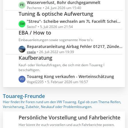
t
ä
L
Wasserverlust, Rohr durchgegammelt
i
e
g
e
Pechente
24. Juni 2026 um 15:40
t
B
Tuning & optische Aufwertung
e
t
r
e
z
ä
L
”Streu“- Scheibe wechseln am 7L Facelift Scheinwerfer
i
t
g
e
SwissT
5. Juli 2026 um 21:54
t
e
EBA / How to
e
t
r
B
z
ä
Einbauanleitungen sowie sogenannte How to's.
e
t
g
L
Reparaturanleitung Airbag Fehler 01217, Zünder Seitenairbag, oberer Grenzwert überschritten
i
e
e
e
coala
26. Juli 2022 um 19:39
t
B
Kaufberatung
t
r
e
z
ä
Kauf- oder Verkaufsfragen, die sich mit dem Touareg I
i
t
beschäftigen.
g
t
e
L
Touareg Kong verkaufen - Werteinschätzung
e
r
B
e
Vogel2205
5. Februar 2026 um 16:57
ä
e
t
g
i
z
Touareg-Freunde
e
t
t
Hier findet Ihr Foren rund um den VW Touareg. Egal ob zum Thema Reifen,
r
e
Versicherung, Zubehör, Neukauf oder Problemlösungen.
ä
B
g
e
Persönliche Vorstellung und Fahrberichte
e
i
Hier könnt ihr euch vorstellen und auch Fahrberichte posten.
t