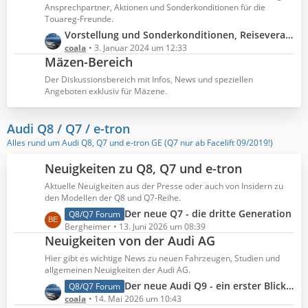
ä
t
Ansprechpartner, Aktionen und Sonderkonditionen für die
g
e
Touareg-Freunde.
e
B
L
Vorstellung und Sonderkonditionen, Reiseveranstalter experience GmbH
e
e
coala
3. Januar 2024 um 12:33
Mäzen-Bereich
i
t
t
z
Der Diskussionsbereich mit Infos, News und speziellen
r
t
Angeboten exklusiv für Mäzene.
ä
e
g
B
Audi Q8 / Q7 / e-tron
e
e
Alles rund um Audi Q8, Q7 und e-tron GE (Q7 nur ab Facelift 09/2019!)
i
t
Neuigkeiten zu Q8, Q7 und e-tron
r
ä
Aktuelle Neuigkeiten aus der Presse oder auch von Insidern zu
den Modellen der Q8 und Q7-Reihe.
g
e
L
Der neue Q7 - die dritte Generation
Q8/Q7 Forum
e
Bergheimer
13. Juni 2026 um 08:39
Neuigkeiten von der Audi AG
t
z
Hier gibt es wichtige News zu neuen Fahrzeugen, Studien und
t
allgemeinen Neuigkeiten der Audi AG.
e
L
Der neue Audi Q9 - ein erster Blick in den Innenraum
Q8/Q7 Forum
B
e
coala
14. Mai 2026 um 10:43