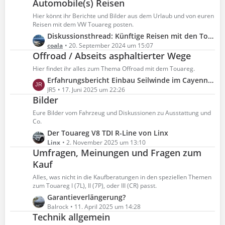
Automobile(s) Reisen
t
g
e
z
Hier könnt ihr Berichte und Bilder aus dem Urlaub und von euren
e
i
t
Reisen mit dem VW Touareg posten.
t
e
L
Diskussionsthread: Künftige Reisen mit den Touareg-Freunden und der experience GmbH
r
B
e
coala
20. September 2024 um 15:07
ä
e
Offroad / Abseits asphaltierter Wege
t
g
i
z
Hier findet ihr alles zum Thema Offroad mit dem Touareg.
e
t
t
L
Erfahrungsbericht Einbau Seilwinde im Cayenne (ist ja quasi ein Touareg :-) )
r
e
e
JR5
17. Juni 2025 um 22:26
ä
B
Bilder
t
g
e
z
Eure Bilder vom Fahrzeug und Diskussionen zu Ausstattung und
e
i
t
Co.
t
e
L
Der Touareg V8 TDI R-Line von Linx
r
B
e
Linx
2. November 2025 um 13:10
ä
e
Umfragen, Meinungen und Fragen zum
t
g
i
z
Kauf
e
t
t
Alles, was nicht in die Kaufberatungen in den speziellen Themen
r
e
zum Touareg I (7L), II (7P), oder III (CR) passt.
ä
B
L
Garantieverlängerung?
g
e
e
Balrock
11. April 2025 um 14:28
e
i
Technik allgemein
t
t