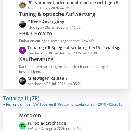
t
ä
L
PR-Nummer finden damit man die richtigen Ersatzteile bestellt
i
e
g
e
TomT
16. Juli 2026 um 15:23
t
B
Tuning & optische Aufwertung
e
t
r
e
z
ä
L
Offene Ansaugung
i
t
g
e
Nicklago
28. Juli 2026 um 16:32
t
e
EBA / How to
e
t
r
B
z
ä
Einbauanleitungen sowie sogenannte How to's.
e
t
g
L
Touareg CR Spiegelabsenkung bei Rückwärtsgang
i
e
e
e
DerBastiO
30. September 2025 um 17:39
t
B
Kaufberatung
t
r
e
z
ä
Kauf- oder Verkaufsfragen, die sich mit dem Touareg III
i
t
beschäftigen.
g
t
e
L
Mietwagen kaufen ?
e
r
B
e
baerbaer
23. Juli 2026 um 08:21
ä
e
t
g
i
z
Touareg II (7P)
e
t
t
Alles rund um den VW Touareg II (Produktionszeitraum 04/2010 - 03/2018)
r
e
ä
B
Motoren
g
e
L
Turboladerschaden
e
i
e
SwissT
3. August 2026 um 16:51
t