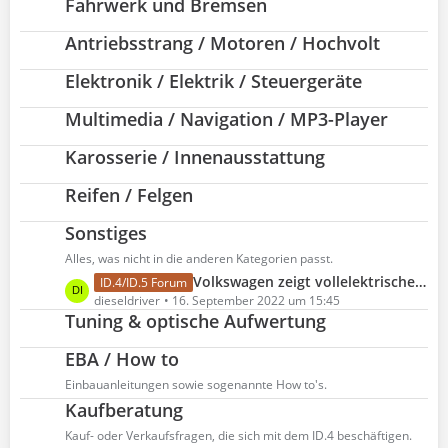
Fahrwerk und Bremsen
t
z
Antriebsstrang / Motoren / Hochvolt
t
e
Elektronik / Elektrik / Steuergeräte
B
e
Multimedia / Navigation / MP3-Player
i
t
Karosserie / Innenausstattung
r
ä
Reifen / Felgen
g
e
Sonstiges
Alles, was nicht in die anderen Kategorien passt.
L
Volkswagen zeigt vollelektrische Offroad-Studie ID. XTREME
ID.4/ID.5 Forum
e
dieseldriver
16. September 2022 um 15:45
Tuning & optische Aufwertung
t
z
EBA / How to
t
e
Einbauanleitungen sowie sogenannte How to's.
B
Kaufberatung
e
Kauf- oder Verkaufsfragen, die sich mit dem ID.4 beschäftigen.
i