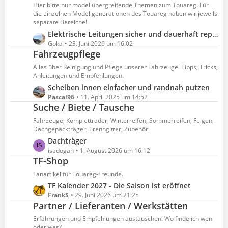
z
Hier bitte nur modellübergreifende Themen zum Touareg. Für
r
t
die einzelnen Modellgenerationen des Touareg haben wir jeweils
ä
e
separate Bereiche!
g
B
L
Elektrische Leitungen sicher und dauerhaft reparieren bzw. erweitern
e
e
e
Goka
23. Juni 2026 um 16:02
Fahrzeugpflege
i
t
t
z
Alles über Reinigung und Pflege unserer Fahrzeuge. Tipps, Tricks,
r
t
Anleitungen und Empfehlungen.
ä
e
L
Scheiben innen einfacher und randnah putzen
g
B
e
Pascal96
11. April 2025 um 14:52
e
e
Suche / Biete / Tausche
t
i
z
Fahrzeuge, Kompletträder, Winterreifen, Sommerreifen, Felgen,
t
t
Dachgepäckträger, Trenngitter, Zubehör.
r
e
L
Dachträger
ä
B
e
isadogan
1. August 2026 um 16:12
g
e
TF-Shop
t
e
i
z
Fanartikel für Touareg-Freunde.
t
t
L
TF Kalender 2027 - Die Saison ist eröffnet
r
e
e
FrankS
29. Juni 2026 um 21:25
ä
B
Partner / Lieferanten / Werkstätten
t
g
e
z
Erfahrungen und Empfehlungen austauschen. Wo finde ich wen
e
i
t
oder was?