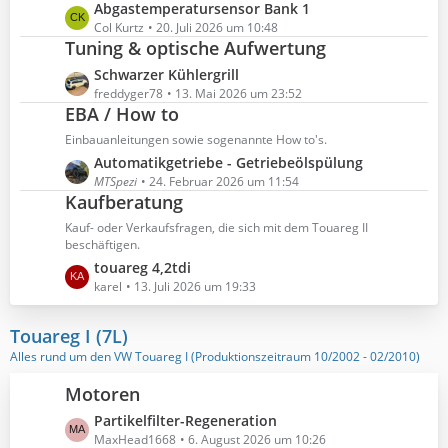
t
ä
L
Abgastemperatursensor Bank 1
i
e
g
e
Col Kurtz
20. Juli 2026 um 10:48
t
B
Tuning & optische Aufwertung
e
t
r
e
z
ä
L
Schwarzer Kühlergrill
i
t
g
e
freddyger78
13. Mai 2026 um 23:52
t
e
EBA / How to
e
t
r
B
z
ä
Einbauanleitungen sowie sogenannte How to's.
e
t
g
L
Automatikgetriebe - Getriebeölspülung
i
e
e
e
MTSpezi
24. Februar 2026 um 11:54
t
B
Kaufberatung
t
r
e
z
ä
Kauf- oder Verkaufsfragen, die sich mit dem Touareg II
i
t
beschäftigen.
g
t
e
L
touareg 4,2tdi
e
r
B
e
karel
13. Juli 2026 um 19:33
ä
e
t
g
i
z
Touareg I (7L)
e
t
t
Alles rund um den VW Touareg I (Produktionszeitraum 10/2002 - 02/2010)
r
e
ä
B
Motoren
g
e
L
Partikelfilter-Regeneration
e
i
e
MaxHead1668
6. August 2026 um 10:26
t