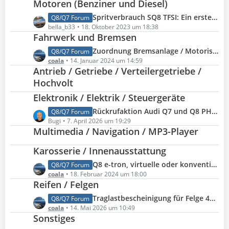
e
Motoren (Benziner und Diesel)
t
i
z
L
Spritverbrauch SQ8 TFSI: Ein erstes Resümee nach 4.400 km
Q8/Q7 Forum
t
t
e
bella_b33
18. Oktober 2023 um 18:38
r
e
Fahrwerk und Bremsen
t
ä
B
z
L
Zuordnung Bremsanlage / Motorisierung: Welche Bremsanlagen gibt es beim Audi Q8 / Q7
Q8/Q7 Forum
g
e
t
e
coala
14. Januar 2024 um 14:59
e
i
e
Antrieb / Getriebe / Verteilergetriebe /
t
t
B
z
Hochvolt
r
e
t
ä
Elektronik / Elektrik / Steuergeräte
i
e
g
t
L
Rückrufaktion Audi Q7 und Q8 PHEV (KBA 15663R, Audi 93QQ)
Q8/Q7 Forum
B
e
r
e
Bugi
7. April 2026 um 19:29
e
ä
Multimedia / Navigation / MP3-Player
t
i
g
z
t
Karosserie / Innenausstattung
e
t
r
e
ä
L
Q8 e-tron, virtuelle oder konventionelle Außenspiegel?
Q8/Q7 Forum
B
g
e
coala
18. Februar 2024 um 18:00
e
Reifen / Felgen
e
t
i
z
L
Traglastbescheinigung für Felge 4M0601025CP
Q8/Q7 Forum
t
t
e
coala
14. Mai 2026 um 10:49
r
e
Sonstiges
t
ä
B
z