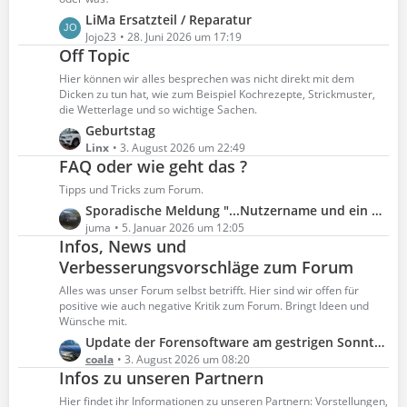
t
e
L
LiMa Ersatzteil / Reparatur
r
B
e
Jojo23
28. Juni 2026 um 17:19
ä
e
Off Topic
t
g
i
z
Hier können wir alles besprechen was nicht direkt mit dem
e
t
t
Dicken zu tun hat, wie zum Beispiel Kochrezepte, Strickmuster,
r
e
die Wetterlage und so wichtige Sachen.
ä
B
L
Geburtstag
g
e
e
Linx
3. August 2026 um 22:49
e
FAQ oder wie geht das ?
i
t
t
z
Tipps und Tricks zum Forum.
r
t
L
Sporadische Meldung "...Nutzername und ein Passwort erforderlich" beim Aufruf des Forums
ä
e
e
juma
5. Januar 2026 um 12:05
g
B
Infos, News und
t
e
e
z
Verbesserungsvorschläge zum Forum
i
t
Alles was unser Forum selbst betrifft. Hier sind wir offen für
t
e
positive wie auch negative Kritik zum Forum. Bringt Ideen und
r
B
Wünsche mit.
ä
e
L
Update der Forensoftware am gestrigen Sonntag, 02.08.2026
g
i
e
coala
3. August 2026 um 08:20
e
t
Infos zu unseren Partnern
t
r
z
Hier findet ihr Informationen zu unseren Partnern: Vorstellungen,