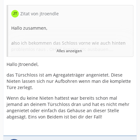
Zitat von jtroendle
Hallo zusammen,
also ich bekommen das Schloss vorne wie auch hinten
problemlos raus . OHNE Fenster etc ausbauen....
Alles anzeigen
Hallo Jtroendel,
Türverkleidung ab , Steuerunng für FH etc ab.. dann das
grosse Innenblech weg und dann das Türschloss.
das Türschloss ist am Agregateträger angenietet. Diese
Nieten lassen sich nur Aufbohren wenn man die komplette
Mir erschliesst sich leide nicht wieso das Fenster bzw
Türe zerlegt.
der Innnrahmen raus muss. ausser man Hände wie ein
Wenn du keine Nieten hattest war bereits schon mal
Elefant.
jemand an deinem Türschloss dran und hat es nicht mehr
angenietet oder einfach das Gehäuse an dieser Stelle
Viele Grüsse
abgesägt. Eins von Beidem ist bei dir der Fall!