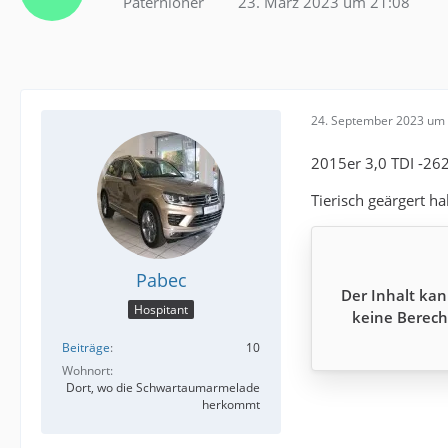
Paternioner
23. März 2023 um 21:08
24. September 2023 um 
2015er 3,0 TDI -26
Tierisch geärgert h
Pabec
Der Inhalt kan
Hospitant
keine Berech
Beiträge
10
Wohnort
Dort, wo die Schwartaumarmelade
herkommt