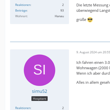
Die letzte Messung
Reaktionen
2
überwiegend Langst
Beiträge
93
Wohnort
Hanau
grüße
9. August 2024 um 20:5
Ich fahren einen 3.
Wohnwagen (2000 kg 
Wenn ich aber durc
Alles in allem gese
simu52
Hospitant
Reaktionen
2