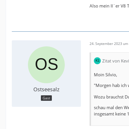
Also mein II´er V8 
24. September 2023 um 
Zitat von Kev
Moin Silvio,
"Morgen hab ich 
Ostseesalz
Wozu brauchst Du
Gast
schau mal den Wet
insgesamt keine 