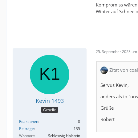
Kompromiss wären Ga
Winter auf Schnee 
25. September 2023 um 
Zitat von coa
Servus Kevin,
anders als in "u
Kevin 1493
Grüße
Geselle
Robert
Reaktionen
8
Beiträge
135
Wohnort
Schleswig Holstein