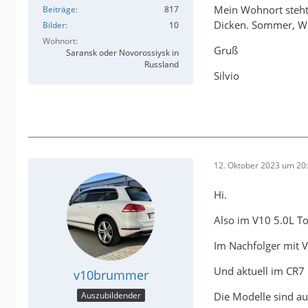
Mein Wohnort steht 
Beiträge
817
Dicken. Sommer, Win
Bilder
10
Wohnort
Gruß
Saransk oder Novorossiysk in
Russland
Silvio
12. Oktober 2023 um 20
Hi.
Also im V10 5.0L To
Im Nachfolger mit V
Und aktuell im CR7 
v10brummer
Die Modelle sind a
Auszubildender