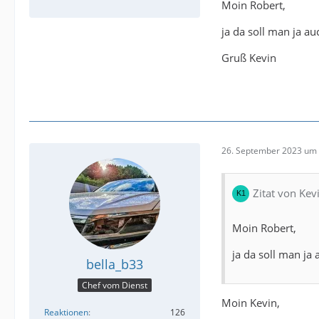
Moin Robert,
ja da soll man ja a
Gruß Kevin
26. September 2023 um 
Zitat von Kev
Moin Robert,
ja da soll man j
bella_b33
Chef vom Dienst
Moin Kevin,
Reaktionen
126